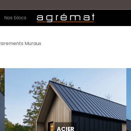
Nos blocs
Parements Muraux
ACIER