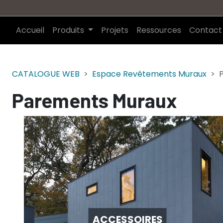
Accueil
Produits
Projets
Ressources
Contact
CATALOGUE WEB
Espace Revêtements Muraux
Parements Muraux
ACCESSOIRES