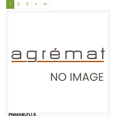
1
2
3
»
»»
PNMGBLFL1.5